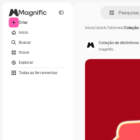
Criar
Início
/
stock
/
Vetores
/
Coleção d
Início
Buscar
Coleção de distintivos
magnific
Stock
Explorar
Todas as ferramentas