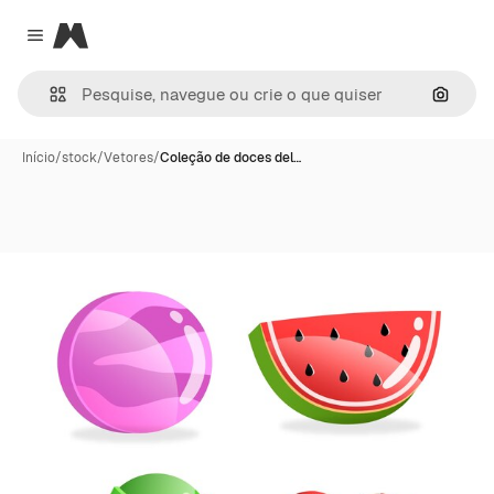
Magnific
Close menu
Pesqui
Início
/
stock
/
Vetores
/
Coleção de doces del…