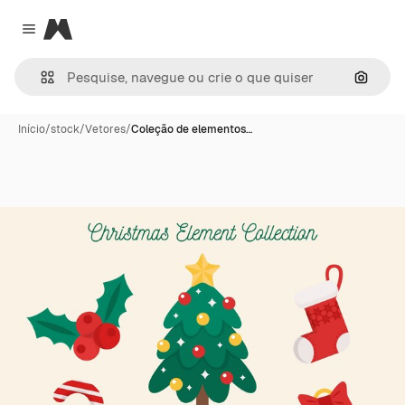
Magnific
Close menu
Pesqui
Início
/
stock
/
Vetores
/
Coleção de elementos…