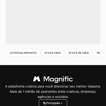
christmas elements
arvore natal
arvore de natal
bola de
A plataforma criativa para você direcionar seu melhor trabalho.
Mais de 1 milhão de assinantes entre criativos, empresas,
agências e estúdios.
Português