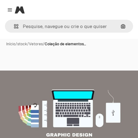
Magnific
Close menu
Pesqui
Início
/
stock
/
Vetores
/
Coleção de elementos…