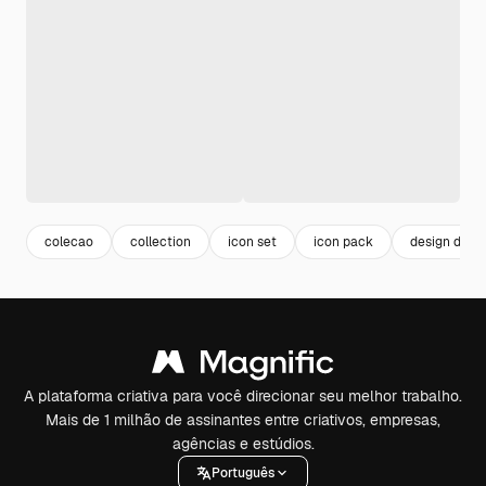
colecao
collection
icon set
icon pack
design do p
A plataforma criativa para você direcionar seu melhor trabalho.
Mais de 1 milhão de assinantes entre criativos, empresas,
agências e estúdios.
Português