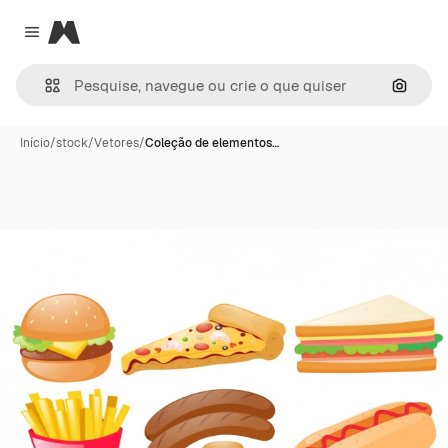
Magnific
Close menu
Pesqui
Início
/
stock
/
Vetores
/
Coleção de elementos…