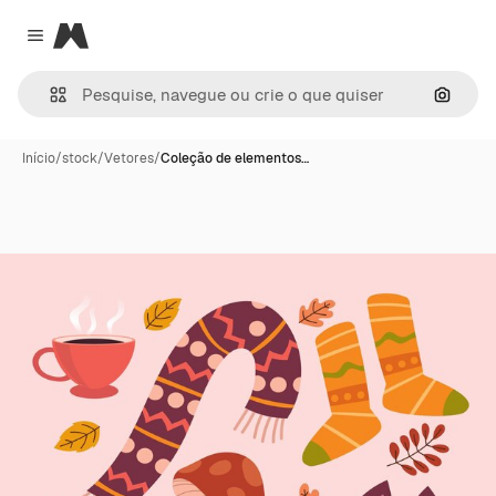
Magnific
Close menu
Pesqui
Início
/
stock
/
Vetores
/
Coleção de elementos…