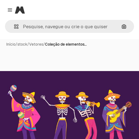
Magnific
Close menu
Pesqui
Início
/
stock
/
Vetores
/
Coleção de elementos…