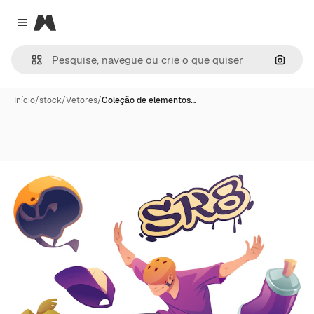
Magnific
Close menu
Pesqui
Início
/
stock
/
Vetores
/
Coleção de elementos…