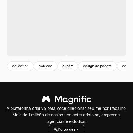
collection
colecao
clipart
design do pacote
conju
A plataforma criativa para você direcionar seu melhor trabalho.
Mais de 1 milhão de assinantes entre criativos, empresas,
agências e estúdios.
Português