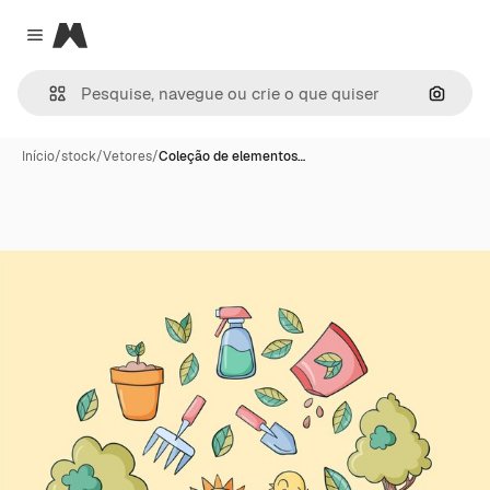
Magnific
Close menu
Pesqui
Início
/
stock
/
Vetores
/
Coleção de elementos…