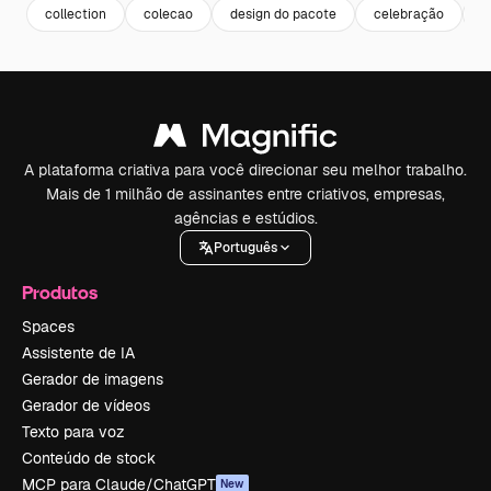
collection
colecao
design do pacote
celebração
e
A plataforma criativa para você direcionar seu melhor trabalho.
Mais de 1 milhão de assinantes entre criativos, empresas,
agências e estúdios.
Português
Produtos
Spaces
Assistente de IA
Gerador de imagens
Gerador de vídeos
Texto para voz
Conteúdo de stock
MCP para Claude/ChatGPT
New