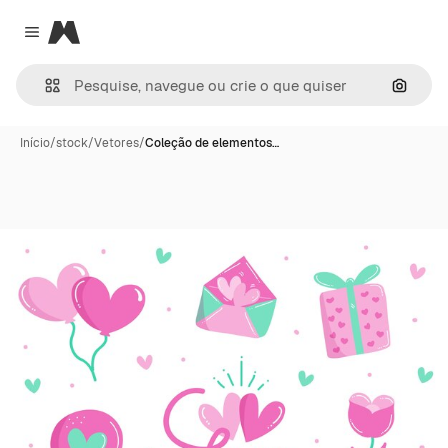
Magnific
Close menu
Pesqui
Início
/
stock
/
Vetores
/
Coleção de elementos…