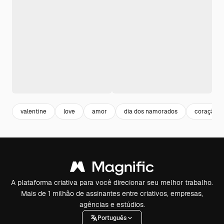
valentine
love
amor
dia dos namorados
coração 
A plataforma criativa para você direcionar seu melhor trabalho.
Mais de 1 milhão de assinantes entre criativos, empresas,
agências e estúdios.
Português