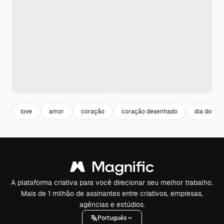
love
amor
coração
coração desenhado
dia dos n
A plataforma criativa para você direcionar seu melhor trabalho.
Mais de 1 milhão de assinantes entre criativos, empresas,
agências e estúdios.
Português