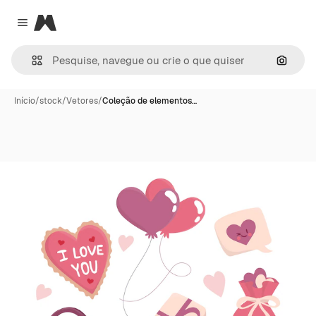
Magnific
Close menu
Pesqui
Início
/
stock
/
Vetores
/
Coleção de elementos…