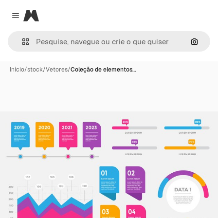
Magnific
Close menu
Pesqui
Início
/
stock
/
Vetores
/
Coleção de elementos…