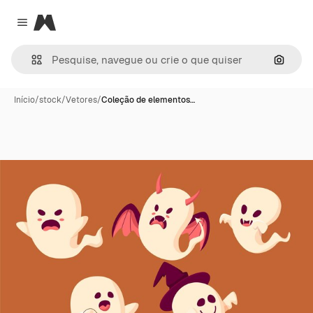
Magnific
Close menu
Pesqui
Início
/
stock
/
Vetores
/
Coleção de elementos…