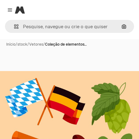
Magnific
Close menu
Pesqui
Início
/
stock
/
Vetores
/
Coleção de elementos…