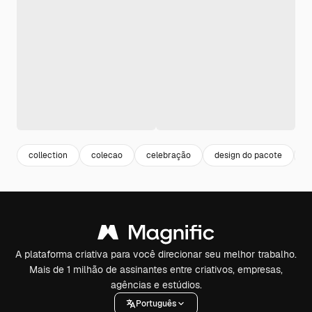
collection
colecao
celebração
design do pacote
c
A plataforma criativa para você direcionar seu melhor trabalho.
Mais de 1 milhão de assinantes entre criativos, empresas,
agências e estúdios.
Português