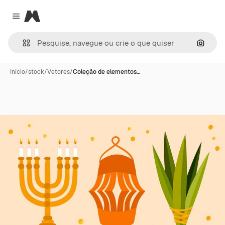
Magnific
Close menu
Pesqui
Início
/
stock
/
Vetores
/
Coleção de elementos…