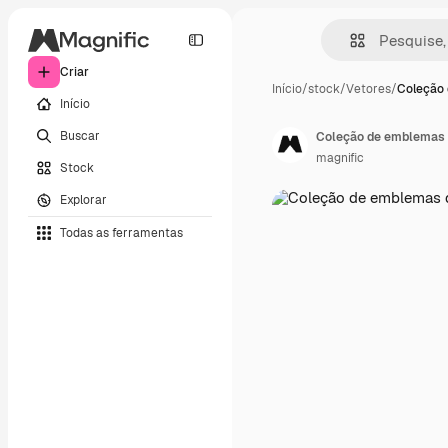
Criar
Início
/
stock
/
Vetores
/
Coleção
Início
Buscar
Coleção de emblemas d
magnific
Stock
Explorar
Todas as ferramentas