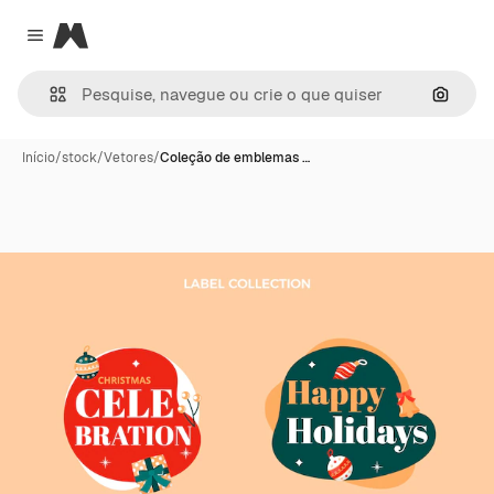
Magnific
Close menu
Pesqui
Início
/
stock
/
Vetores
/
Coleção de emblemas …