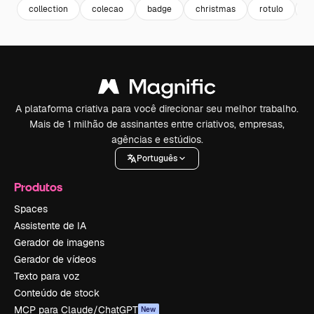
collection
colecao
badge
christmas
rotulo
d
A plataforma criativa para você direcionar seu melhor trabalho.
Mais de 1 milhão de assinantes entre criativos, empresas,
agências e estúdios.
Português
Produtos
Spaces
Assistente de IA
Gerador de imagens
Gerador de vídeos
Texto para voz
Conteúdo de stock
MCP para Claude/ChatGPT
New