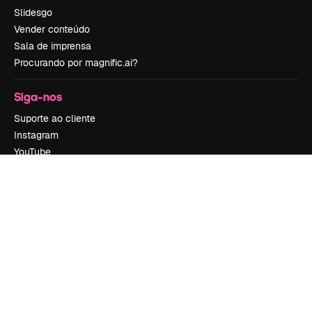
Slidesgo
Vender conteúdo
Sala de imprensa
Procurando por magnific.ai?
Siga-nos
Suporte ao cliente
Instagram
YouTube
LinkedIn
TikTok
Discord
X
Reddit
Copyright © 2010-
2026
Freepik Company S.L.U.
Todos os direitos
reservados
.