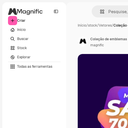
Criar
Início
/
stock
/
Vetores
/
Coleção
Início
Buscar
Coleção de emblemas 
magnific
Stock
Explorar
Todas as ferramentas