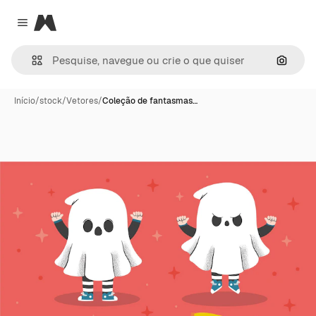
Magnific
Close menu
Pesqui
Início
/
stock
/
Vetores
/
Coleção de fantasmas…