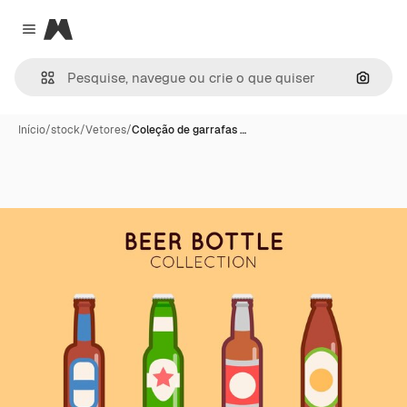
Magnific
Close menu
Pesqui
Início
/
stock
/
Vetores
/
Coleção de garrafas …