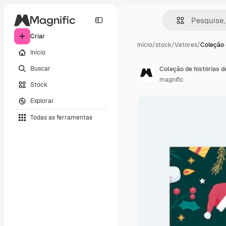
Criar
Início
/
stock
/
Vetores
/
Coleção 
Início
Buscar
Coleção de histórias 
magnific
Stock
Explorar
Todas as ferramentas