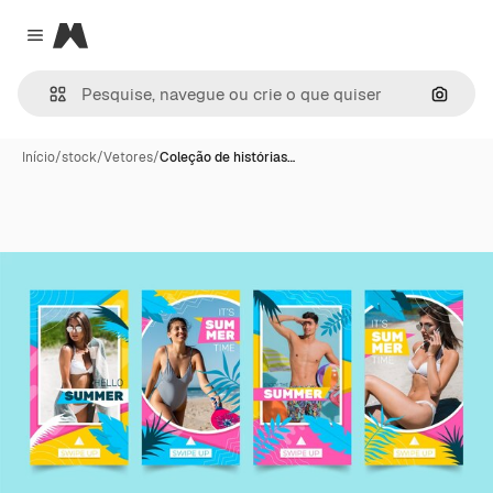
Magnific
Close menu
Pesqui
Início
/
stock
/
Vetores
/
Coleção de histórias…