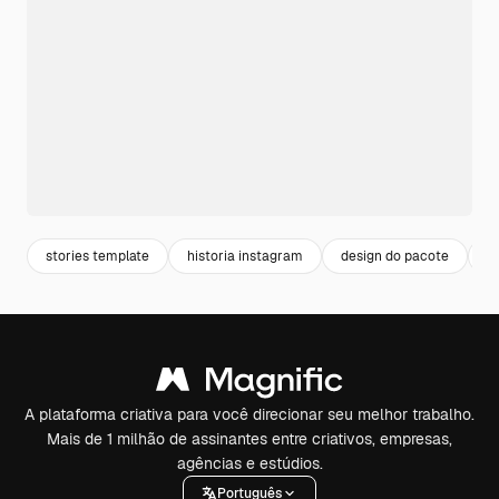
stories template
historia instagram
design do pacote
s
A plataforma criativa para você direcionar seu melhor trabalho.
Mais de 1 milhão de assinantes entre criativos, empresas,
agências e estúdios.
Português