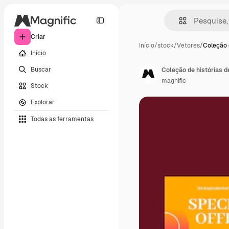
Criar
Início
/
stock
/
Vetores
/
Coleção 
Início
Buscar
Coleção de histórias 
magnific
Stock
Explorar
Todas as ferramentas