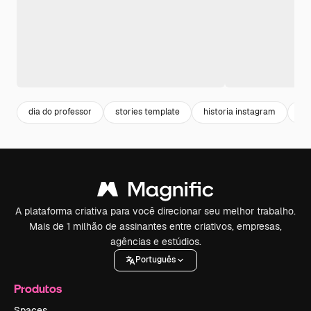
dia do professor
stories template
historia instagram
de
A plataforma criativa para você direcionar seu melhor trabalho.
Mais de 1 milhão de assinantes entre criativos, empresas,
agências e estúdios.
Português
Produtos
Spaces