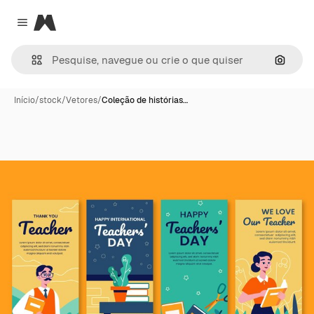
Magnific
Close menu
Pesqui
Início
/
stock
/
Vetores
/
Coleção de histórias…