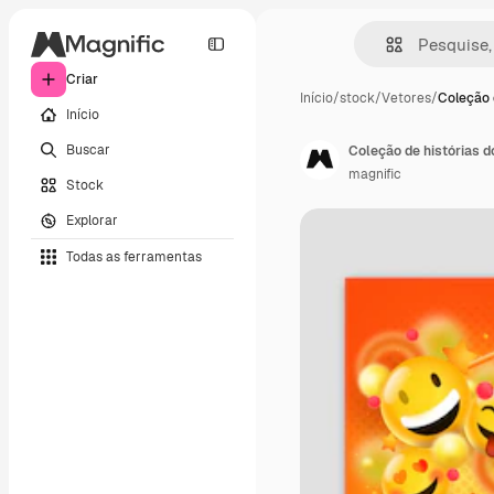
Criar
Início
/
stock
/
Vetores
/
Coleção 
Início
Buscar
Coleção de histórias d
magnific
Stock
Explorar
Todas as ferramentas