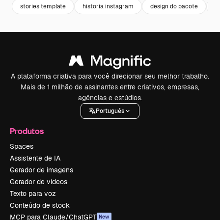
stories template
historia instagram
design do pacote
s
A plataforma criativa para você direcionar seu melhor trabalho.
Mais de 1 milhão de assinantes entre criativos, empresas,
agências e estúdios.
Português
Produtos
Spaces
Assistente de IA
Gerador de imagens
Gerador de vídeos
Texto para voz
Conteúdo de stock
MCP para Claude/ChatGPT
New