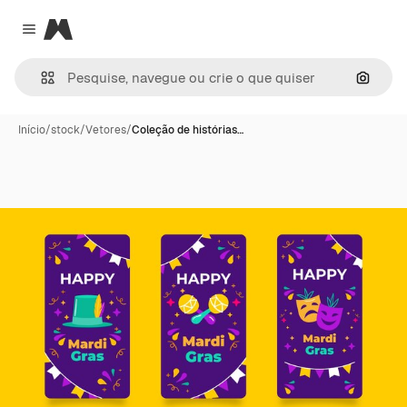
Magnific
Close menu
Pesqui
Início
/
stock
/
Vetores
/
Coleção de histórias…