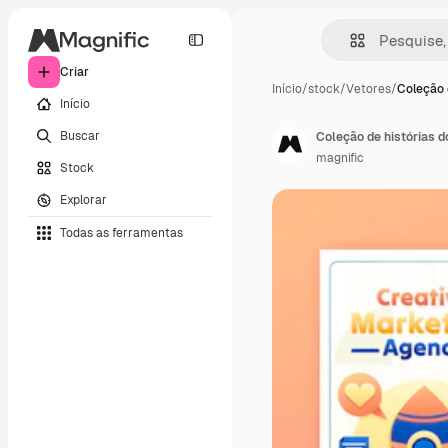
Criar
Início
/
stock
/
Vetores
/
Coleção 
Início
Buscar
Coleção de histórias d
magnific
Stock
Explorar
Todas as ferramentas