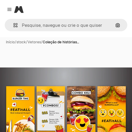
Magnific
Close menu
Pesqui
Início
/
stock
/
Vetores
/
Coleção de histórias…