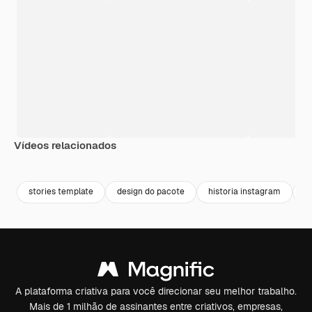
Vídeos relacionados
Premium
Premium
Premium
Premium
Gerado por 
stories template
design do pacote
historia instagram
d
A plataforma criativa para você direcionar seu melhor trabalho.
Mais de 1 milhão de assinantes entre criativos, empresas,