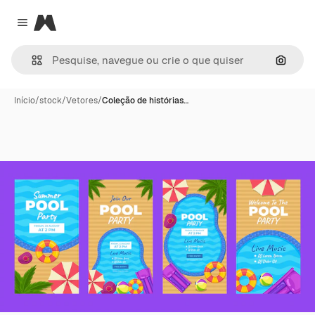
Magnific
Close menu
Pesqui
Início
/
stock
/
Vetores
/
Coleção de histórias…