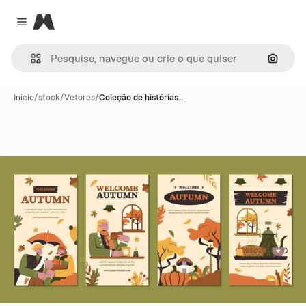
Magnific
Close menu
Pesqui
Início
/
stock
/
Vetores
/
Coleção de histórias…