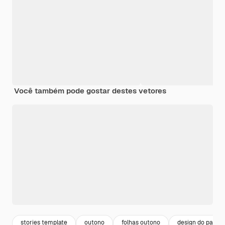
Você também pode gostar destes vetores
stories template
outono
folhas outono
design do pacot