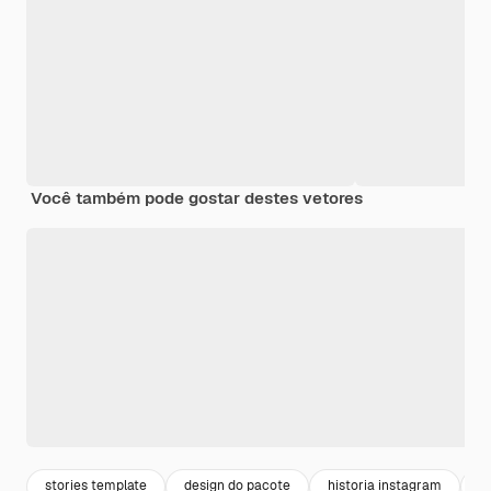
Você também pode gostar destes vetores
stories template
design do pacote
historia instagram
d