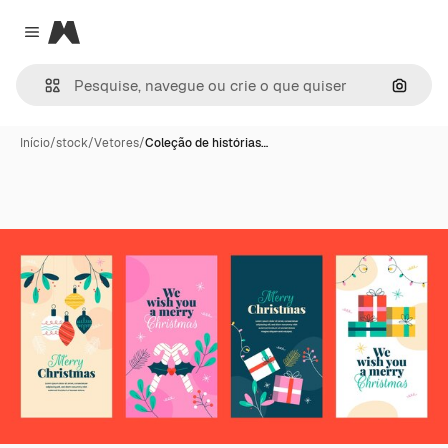
Magnific
Close menu
Pesqui
Início
/
stock
/
Vetores
/
Coleção de histórias…