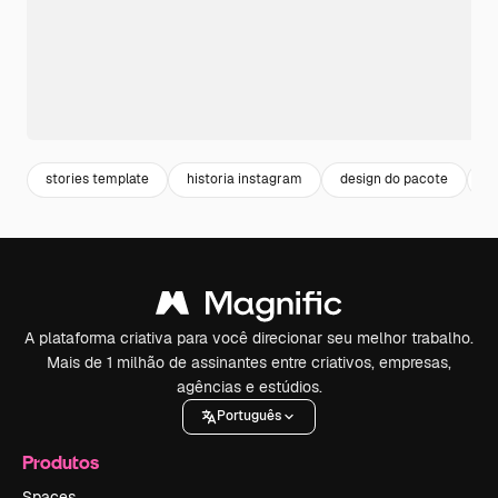
stories template
historia instagram
design do pacote
c
A plataforma criativa para você direcionar seu melhor trabalho.
Mais de 1 milhão de assinantes entre criativos, empresas,
agências e estúdios.
Português
Produtos
Spaces