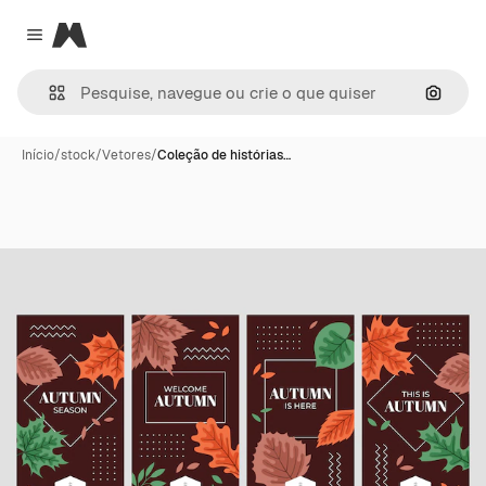
Magnific
Close menu
Pesqui
Início
/
stock
/
Vetores
/
Coleção de histórias…