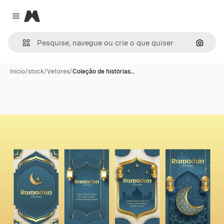
Magnific
Close menu
Pesqui
Início
/
stock
/
Vetores
/
Coleção de histórias…