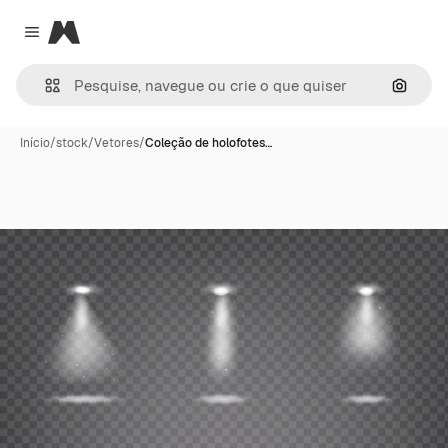
Magnific
Close menu
Pesqui
Início
/
stock
/
Vetores
/
Coleção de holofotes…