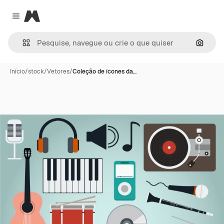
Magnific
Close menu
Pesqui
Início
/
stock
/
Vetores
/
Coleção de ícones da…