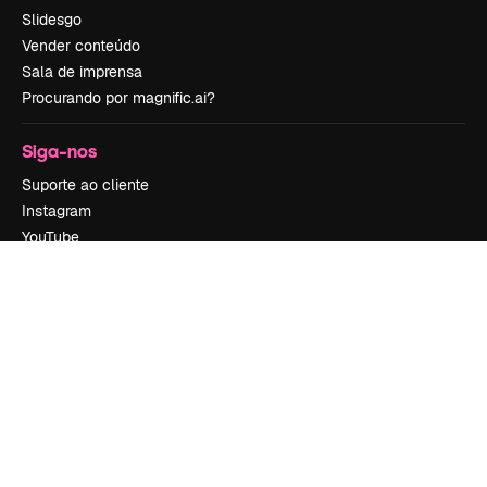
Slidesgo
Vender conteúdo
Sala de imprensa
Procurando por magnific.ai?
Siga-nos
Suporte ao cliente
Instagram
YouTube
LinkedIn
TikTok
Discord
X
Reddit
Copyright © 2010-
2026
Freepik Company S.L.U.
Todos os direitos
reservados
.