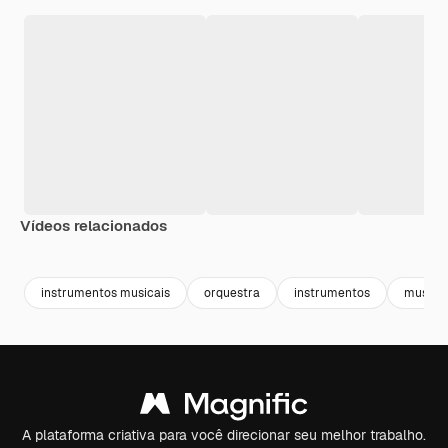
Vídeos relacionados
Premium
Premium
Premium
Premium
instrumentos musicais
orquestra
instrumentos
musici
A plataforma criativa para você direcionar seu melhor trabalho.