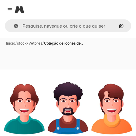
Magnific
Close menu
Pesqui
Início
/
stock
/
Vetores
/
Coleção de ícones de…