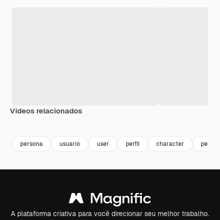
Vídeos relacionados
Premium
Premium
Premium
Premium
persona
usuario
user
perfil
character
perso
A plataforma criativa para você direcionar seu melhor trabalho.