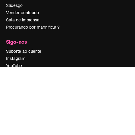
Slidesgo
Vender conteúdo
Sala de imprensa
Procurando por magnific.ai?
Siga-nos
Suporte ao cliente
Instagram
YouTube
LinkedIn
TikTok
Discord
X
Reddit
Copyright © 2010-
2026
Freepik Company S.L.U.
Todos os direitos
reservados
.