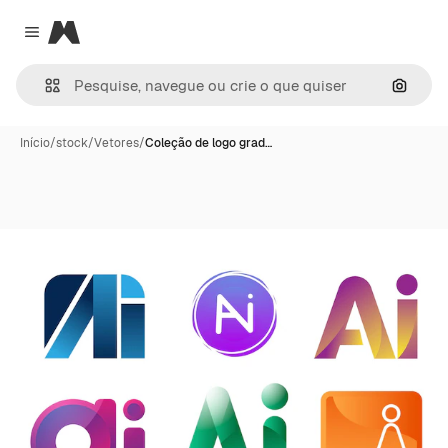
Magnific
Close menu
Pesqui
Início
/
stock
/
Vetores
/
Coleção de logo grad…