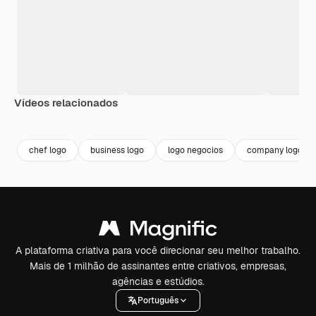
Vídeos relacionados
Premium
Premium
Premium
Premium
chef logo
business logo
logo negocios
company logo
A plataforma criativa para você direcionar seu melhor trabalho.
Mais de 1 milhão de assinantes entre criativos, empresas,
agências e estúdios.
Português