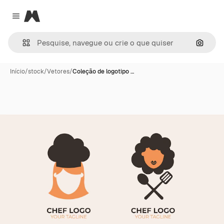
Magnific
Close menu
Pesqui
Início
/
stock
/
Vetores
/
Coleção de logotipo …