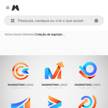
Magnific
Close menu
Pesqui
Início
/
stock
/
Vetores
/
Coleção de logotipo …