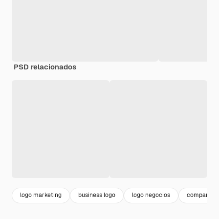
PSD relacionados
logo marketing
business logo
logo negocios
company lo