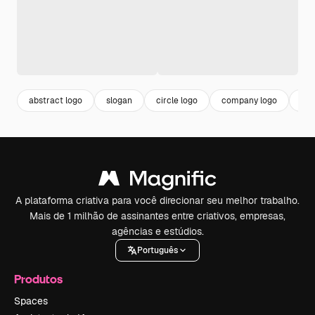
abstract logo
slogan
circle logo
company logo
bus
A plataforma criativa para você direcionar seu melhor trabalho.
Mais de 1 milhão de assinantes entre criativos, empresas,
agências e estúdios.
Português
Produtos
Spaces