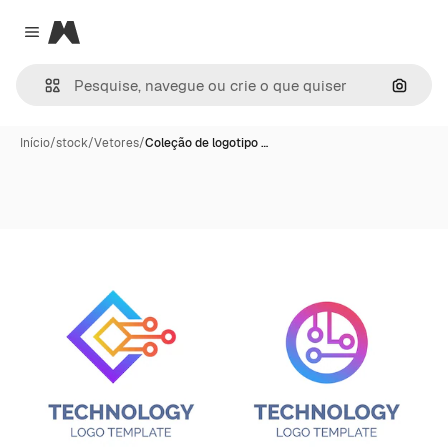
Magnific
Close menu
Pesqui
Início
/
stock
/
Vetores
/
Coleção de logotipo …