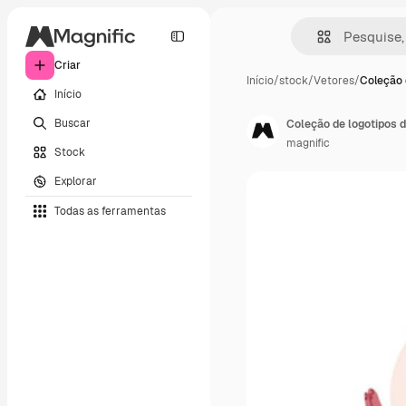
Criar
Início
/
stock
/
Vetores
/
Coleção 
Início
Buscar
Coleção de logotipos 
magnific
Stock
Explorar
Todas as ferramentas