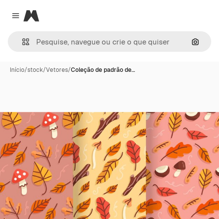
Magnific
Close menu
Pesqui
Início
/
stock
/
Vetores
/
Coleção de padrão de…