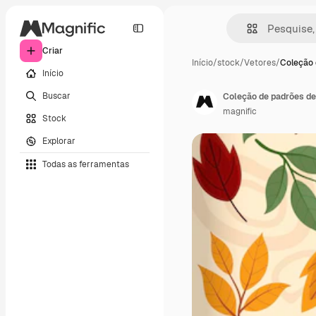
Criar
Início
/
stock
/
Vetores
/
Coleção 
Início
Buscar
Coleção de padrões d
magnific
Stock
Explorar
Todas as ferramentas