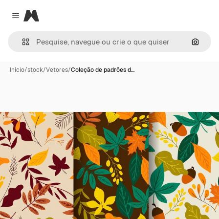
Magnific
Close menu
Pesqui
Início
/
stock
/
Vetores
/
Coleção de padrões d…