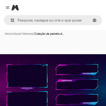
Magnific
Close menu
Pesqui
Início
/
stock
/
Vetores
/
Coleção de painéis d…