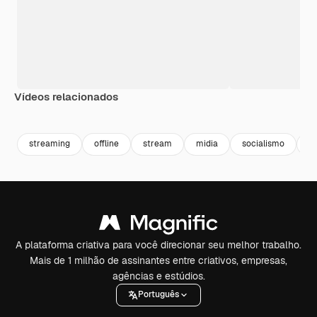
Vídeos relacionados
Premium
Premium
Premium
Premium
Gerado por 
streaming
offline
stream
midia
socialismo
g
A plataforma criativa para você direcionar seu melhor trabalho.
Mais de 1 milhão de assinantes entre criativos, empresas,
agências e estúdios.
Português