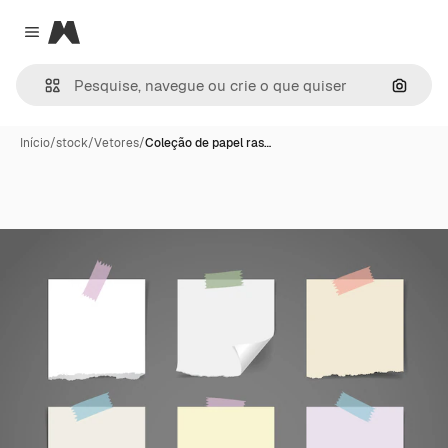
Magnific
Close menu
Pesqui
Início
/
stock
/
Vetores
/
Coleção de papel ras…