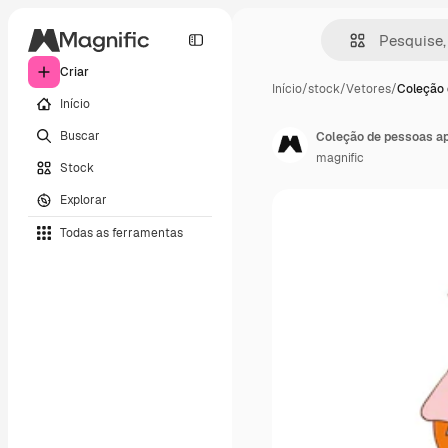
Criar
Início
/
stock
/
Vetores
/
Coleção 
Início
Buscar
Coleção de pessoas ap
magnific
Stock
Explorar
Todas as ferramentas