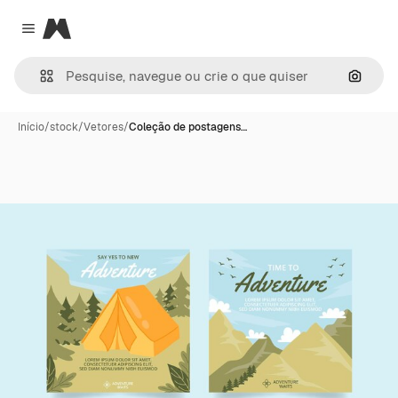
Magnific
Close menu
Pesqui
Início
/
stock
/
Vetores
/
Coleção de postagens…