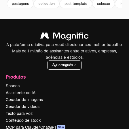
postagens
collection
post template
colecao
insta
A plataforma criativa para você direcionar seu melhor trabalho.
Mais de 1 milhão de assinantes entre criativos, empresas,
agências e estúdios.
Português
Produtos
Spaces
Assistente de IA
Gerador de imagens
Gerador de vídeos
Texto para voz
Conteúdo de stock
MCP para Claude/ChatGPT
New