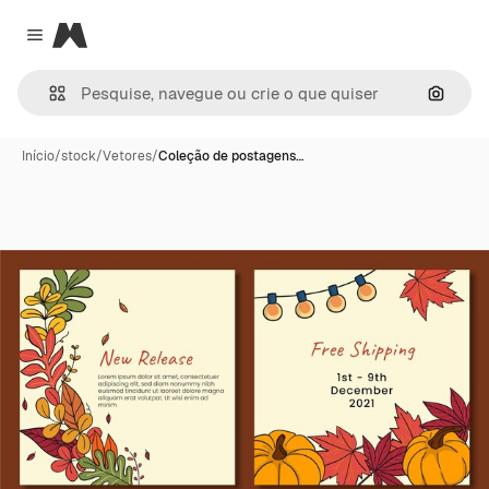
Magnific
Close menu
Pesqui
Início
/
stock
/
Vetores
/
Coleção de postagens…